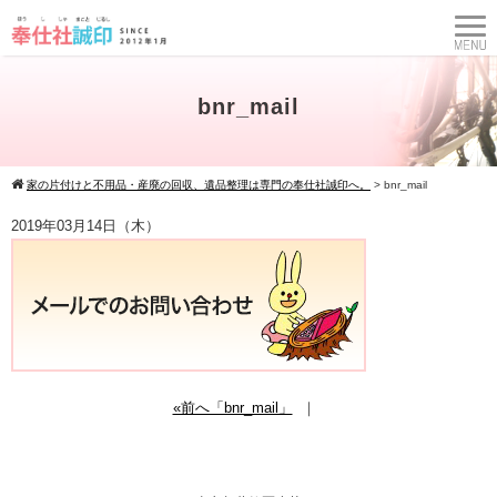
bnr_mail
家の片付けと不用品・産廃の回収、遺品整理は専門の奉仕社誠印へ。
>
bnr_mail
2019年03月14日（木）
«前へ「bnr_mail」
｜