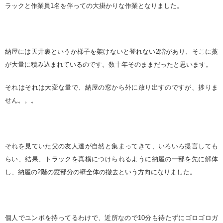
ラックと作業員1名を伴っての大掛かりな作業となりました。
納屋には天井裏というか梯子を架けないと登れない2階があり、そこに藁
が大量に積み込まれているのです。数十年そのままだったと思います。
それはそれは大変な量で、納屋の窓から外に放り出すのですが、捗りま
せん。。。
それを見ていた父の友人達が自然と集まってきて、いろいろ提言しても
らい、結果、トラックを真横につけられるように納屋の一部を先に解体
し、納屋の2階の窓部分の壁全体の撤去という方向になりました。
個人でユンボを持ってるわけで、近所なので10分も待たずにゴロゴロガ