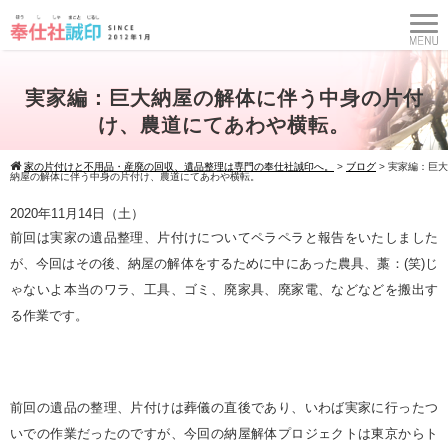
実家編：巨大納屋の解体に伴う中身の片付
け、農道にてあわや横転。
家の片付けと不用品・産廃の回収、遺品整理は専門の奉仕社誠印へ。
>
ブログ
>
実家編：巨大
納屋の解体に伴う中身の片付け、農道にてあわや横転。
2020年11月14日（土）
前回は実家の遺品整理、片付けについてペラペラと報告をいたしました
が、今回はその後、納屋の解体をするために中にあった農具、藁：(笑)じ
ゃないよ本当のワラ、工具、ゴミ、廃家具、廃家電、などなどを搬出す
る作業です。
前回の遺品の整理、片付けは葬儀の直後であり、いわば実家に行ったつ
いでの作業だったのですが、今回の納屋解体プロジェクトは東京からト