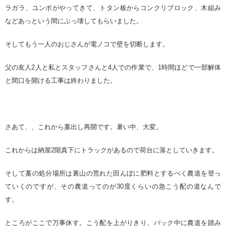
ラガラ、ユンボがやってきて、トタン板からコンクリブロック、木組み
などあっという間にぶっ壊してもらいました。
そしてもう一人のおじさんが電ノコで壁を切断します。
父の友人2人と私とスタッフさんと4人での作業で、1時間ほどで一部解体
と間口を開ける工事は終わりました。
さあて、、これから藁出し再開です。暑い中、大変。
これからは納屋2階真下にトラックがあるので荷台に落としていきます。
そして藁の処分場所は裏山の荒れた田んぼに肥料とするべく農道を登っ
ていくのですが、その農道ってのが30度くらいの急こう配の道なんで
す。
ところがここで万事休す。こう配を上がりきり、バック中に農道を踏み