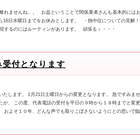
離れませんね。。 お盆ということで関係業者さんも基本的には
から16日水曜日までをお休みとします。 ・熱中症についての見解
現するのにはルーティンがあります。 頑張る ↓ ・・・
み受付となります
たします。 1月21日土曜日からの変更となります。 急ですみま
たが、 この度、代表電話の受付を平日の９時から１８時までと変更
。 およそ１０年、どんな声でも取りこぼさないようにとの思いで臨