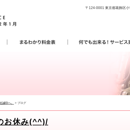
〒124-0001 東京都葛飾区小菅4
社誠印へ。
>
ブログ
お休み(^^)/